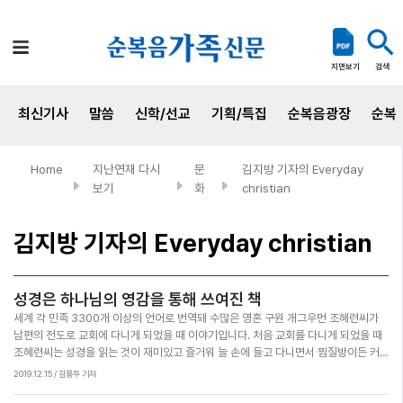
검색
지면보기
최신기사
말씀
신학/선교
기획/특집
순복음광장
순복
Home
지난연재 다시
문
김지방 기자의 Everyday
보기
화
christian
김지방 기자의 Everyday christian
성경은 하나님의 영감을 통해 쓰여진 책
세계 각 민족 3300개 이상의 언어로 번역돼 수많은 영혼 구원 개그우먼 조혜련씨가
남편의 전도로 교회에 다니게 되었을 때 이야기입니다. 처음 교회를 다니게 되었을 때
조혜련씨는 성경을 읽는 것이 재미있고 즐거워 늘 손에 들고 다니면서 찜질방이든 커
피숍이든 어디를 가든 작은 소리로 읽었습니다. 사람들을 만나면 먼저 성경 이야기부
2019.12.15 / 김용두 기자
터 꺼냈습니다. 교회에 오래 다닌 사람들을 보면 “어떻게 성경을 읽지도 않지? 진짜 이