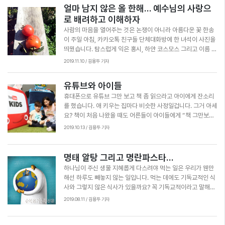
해가 안돼!”라며 속으로 혀를 찼다고 합니다. 기독교를 흔히 책의 종교라고 합니다. 성
얼마 남지 않은 올 한해… 예수님의 사랑으
경책에 하나님의 뜻이 모두 계시돼 있다고 믿고 ‘오직 성경’(Sola Scriptura)이라는
로 배려하고 이해하자
정신으로 이 책을 읽고 연구하고 묵상하고 설교합니다. 기독교 외에 다른 종교는 대개
혼자 명상을 하거나 몸을 수련해 도를 깨닫기를 추구한다거나 교주의 말을 맹종하거나
사람의 마음을 열어주는 것은 논쟁이 아니라 아름다운 꽃 한송
율법이나 강령을 지키는 것이 바른 신앙이라고 믿는 경우가 많습니다. 그런데 참 역설
이 주일 아침, 카카오톡 친구들 단체대화방에 한 녀석이 사진을
적이게도 기독교만큼 경전을 다양하게 번역하는 종교가 없습니다. 이슬람교는 코란의
띄웠습니다. 탐스럽게 익은 홍시, 하얀 코스모스 그리고 이름 모
공식 번역을 금지하고 있고 유교도 사서삼경을 원문 그대로 외우고 또 외웁니다. 유독
르는 분홍색 꽃들 사진입니다. '올해 마지막 꽃들'이라고 한마디
2019.11.10 / 김용두 기자
기독교만은 히브리어 헬라어 아람어로 씌여진 성경을 다시 라틴어로 영어로 한국어와
덧붙입니다. 예배 드리러 가는 길에 사진을 확인하고는 저도 답
세계 각국의 말로 번역했고 지금도 새로운 말로 옮기고 있습니다. 한국어 번역본도 얼
장을 써줍니다. "길가에 핀 가을 꽃 보고 친구들 생각해 사진 찍
유튜브와 아이들
마나 많은지 가장 권위 있는 번역본을 펴내는 성서공회에서 낸 성경만 해도 개역판 개
어 보내준 니 마음도 꽃처럼 예쁘다." 지난 두 달간 참 큰 다툼이
역개정판 표준새번역판 새번역판 등 시대에 따라 말이 바뀌듯 성경도 현대어에 맞게
휴대폰으로 유튜브 그만 보고 책 좀 읽으라고 아이에게 잔소리
있었습니다. 정치적인 견해가 다르다는 이유로 카카오톡이나
여러 형태로 번역했습니다. 변함없는 진리의 하나님 말씀을 현대의 언어로 번역해 정
를 했습니다. 애 키우는 집마다 비슷한 사정일겁니다. 그거 아세
페이스북 같은 소셜미디어에서 서로 반목하는 일이 비일비재했
확하게 전달하려는 노력입니다. 성경책을 읽지만 책 너머에서 책을 통해 역사하는 하
요? 책이 처음 나왔을 때도 어른들이 아이들에게 “책 그만보고
습니다. 단체 대화방에선 아예 정치와 관련된 얘기는 금지어가
나님을 믿기 때문입니다. 기독교는 책의 종교라면서도 문자에만 집착하지도 않고 그렇
일 좀 하라”고 잔소리를 했다고 합니다. 책에 담긴 옛이야기나
되기도 했습니다. 저도 뭔가 말을 하려다 관두기도 했습니다. 왠
2019.10.13 / 김용두 기자
다고 자유롭게 해석하도록 마냥 풀어놓지도 않습니다. 왜 그럴까요? 아마도 그 답은
꾸며낸 사연이 너무 재미있어서 젊은이들이 푹 빠지는 바람에
지 서로 서운해지고 조심스러워진 것 같아 조금 씁쓸했습니다.
‘성경은 하나님의 영감으로 씌여진 책’이라는 데에 있지 않나 싶습니다. 성경을 쓸 때
사회문제가 됐다고 합니다. 새로운 미디어가 등장하면 늘 젊은
가을바람이 선선해질 무렵 친구가 보내준 꽃 사진이 유난히 더
하나님이 개입하셔서 문자로 다 담기 어려운 깊은 의미까지 녹아들도록 영감을 주셨고
이들은 환호하고 어른들은 걱정했나봅니다. 우리 아이들이 어
고마웠던 이유입니다. 꽃과 열매를 찍은 사진이 상처 난 마음에
명태 알탕 그리고 명란파스타…
읽는 사람들도 성경 속에 담긴 하나님의 영감을 함께 받기를 바라는 마음으로 성경을
른이 되면 더 어린 아이들에게 ‘게임 조금만 하고 유튜브로 공부
연고를 발라주는 듯 했습니다. 고백하자면 저는 꽃 산 나무 이런
하나님이 주신 생물 지혜롭게 다스려야 먹는 일은 우리가 웬만
읽어야 한다는 겁니다. 예수님께서 바리새인이나 사두개인들을 질타하신 이유도 비슷
하라’고 잔소리를 할지도 모르겠습니다. 저는 요즘 유튜브 영상
사진을 별로 좋아하지 않았습니다. 등산길에 휴대폰을 꺼내 바
해선 하루도 빼놓지 않는 일입니다. 먹는 데에도 기독교적인 식
한 것 같습니다. 이들은 율법에 담긴 하나님의 사랑과 정의를 살리려 하기 보다 문자적
을 만드는 일을 합니다. 일 때문에라도 유튜브를 많이 봐야 합니
위와 나무와 꽃을 찍어 소셜미디어에 올리는 모습이 참 고리타
사와 그렇지 않은 식사가 있을까요? 꼭 기독교적이라고 말해야
인 율법을 지키는데 집착하다가 하나님의 사랑을 잃어버렸습니다. 요즘 교회 안팎에서
다. “아이들이 부러워하는 직업이겠네요”라고 누군가 얘기한다
분하다 생각했습니다. 예전 싸이월드 시절부터 그랬습니다. 패
할지는 모르겠지만 하나님이 더 기뻐하시는 식사법은 있을 것
2019.08.11 / 김용두 기자
기독교인들을 미혹시키는 이단들은 성경을 ‘있는 그대로’ 해석한다면서 자기네가 만든
면 “하하… 그럴까요?”라고 답합니다. 유튜브에는 1분마다
밀리 레스토랑에서 비싸고 화려한 음식 먹는 사진, 카페에서 음
같습니다. 제가 어렸을 적 명태는 가장 값싼 생선의 대명사였습
교리를 마음대로 가져다 붙입니다. 언뜻 들으면 명쾌하게 성경을 풀어주는 것처럼 느
600분 분량의 영상이 올라온다고 합니다. 다 보기는 불가능하
료와 빵 찍은 사진을 올리는 사람을 보면 허세를 부리는 것 같았
니다. 궤짝에 여러 마리를 집어넣어 상자 째로 팔 정도였으니까
끼지만 사실은 엉터리입니다. 참된 신앙은 성경을 열심히 읽되 그 속에서 하나님의 뜻
니 잘 골라야 합니다. 궁금한 주제를 담은 영상이나 재미있어 보
습니다. 대신 저는 블로그나 페이스북으로 사회 현안을 날카롭