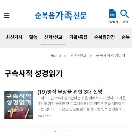
검색
지면보기
최신기사
말씀
신학/선교
기획/특집
순복음광장
순복
Home
신학/선교
구속사적 성경읽기
구속사적 성경읽기
(19)영적 무장을 위한 3대 신앙
그리스도인으로서 살아간다는 것은 여러 의미가 있다. 그 가운
데서도 가장 중요한 것은 그리스도인은 영적 전쟁을 치러야 한
다는 점이다. 그리스도인으로 살기로 했다면 영적 전쟁을 피할
수 없다. 그렇다면 영적 전쟁에서 승리하려면 무엇이 필요할까?
2022.07.15
바로 영적 무장이다. 영적 무장이 없이는 영적 전쟁에서 승리할
수 없다. 전쟁에 임하는 병사가 무장 없이 맨몸으로 나서는 법이
없듯이 영적 전쟁에서도 영적 무장이 반드시 필요하다. 이번 시