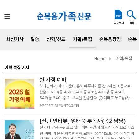
검색
지면보기
최신기사
말씀
신학/선교
기획/특집
순복음광장
순복
Home
기획/특집
기획·특집 기사
설 가정 예배
하나님께서 예배 가운데 은혜 베푸시기를 간구하는 마음으로
찬송가 570(통 453), 549(통 431), 405장(통 458),
542(통 340) 중 2∼3곡을 찬송한다. ⨀ 예배로 부르심(사회
자) : 하나님의 은혜에 감사하며 설 가정 예배를 드리겠습니다.
2026.02.12 / 순복음가족신문 기자
⨀ 신앙고백(사회자) : 사도신경 ⨀ 찬송(다같이) : 304장(통
404) ⨀ 대표기도(맡은이) ⨀ 성경봉독(다같이) : 롬 8:35-
[신년 인터뷰] 엄태욱 부목사(목회담당)
39 ⨀ 설교(맡은이) : 넉넉히 이기느니라 ⨀ 찬송(다같이) :
546장(통 399장) ⨀ 주기도문(다같이) 넉넉히 이기느니라
전 세대 말씀 묵상으로 삶이 예배 되길 새해 핵심 사역으로 강조
“누가 우리를 그리스도의 사랑에서 끊으리요 환난이나 곤고나
된 ‘예배’의 본질 회복을 위해 교회가 중점적으로 추진하려는 예