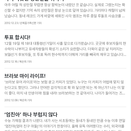
아주 어릴 적 성탄절 무렵엔 항상 함박눈이 내렸던 것 같습니다. 실제로 그랬는지는 확
동안 신앙면에서 많은 이에게 귀감이 될 만한 이를 뽑아 상을 주는 신앙 대상, 생각만
신할 수 없지만 기억 속의 성탄절은 항상 눈으로 덮여 있습니다. 거리마다 캐럴이 넘쳐
해도 재밌습니다. 기왕 재미난 상상에 들어간 김에 어떤 사람들이 후보로 오를까 주위
났습니다. 동네 레코드 가게 바깥에 세워진 사각 앰프는 하루 종일 루돌프 사슴코를 불
를 둘러보았습니다. 단연 ‘아프리카 고아들의 어머니’ 임연심 선교사님이 가장 먼저 떠
러댔습니다. 동방박사가 등장하는 성극을 연습하고 성경구절을 열심히 외웠던 것 같습
올랐습니다. 1984년, 아프리카 1호 선교사로 파송돼 무려 28년 동안 굶주리고 헐벗
2012.12.23 / 순복음가족신문 기자
니다. 성탄 전야, 허름한 개척교회 예배당이 가득 찼습니다. 교회에 얼굴도 비치지 않던
은 고아들을 돌보다 생을 마감한 임 선교사님. 문맹률 95%인 투르카나에서 고아들을
어른들이 자식들의 재롱잔치를 보러 왔습니다. 평소에 꿈도 못 꾸던 과자랑 사탕이랑
사랑으로 먹이고 입히며 꿈을 키워주었습니다. 그 아이들이 오늘날 그 땅에 교사와 공
투표 합시다!
가득 담긴 선물 꾸러미를 받아들고 흐뭇해했습니다. 성가대가 ‘기쁘다 구주 오셨네’를
무원, 의사로 성장했지요. “왜 꼭 저여야 합니까?” 하나님의 부르심에 몇 번씩 확인을
12월 19일 제 18대 대통령선거일이 사흘 앞으로 다가왔습니다. 곳곳에 후보자들의 현
부르며 골목길을 누벼도 시끄럽다고 나무라는 사람이 없었습니다. 가난했지만 부족하
하고 싶었다는 임연심 선교사님의 솔직한 이야기는 그 역시 보통 사람이지만 결국 순
수막이 나부끼고 유세차량들의 확성기 소리가 요란합니다. 더욱이 같은 날 치러지는
진 않았던 성탄절, 기온이 아무리 떨어져도 온기를 잃지 않던 성탄절, 교회에 다니지 않
종으로 그 길을 걸어갔음을 알게 해줍니다. 제가 아는 한 집사님은 임연심 선교사님의
보궐선거 후보자들, 또 투표 독려 현수막까지 더해져 거리를 빼곡히 채우고 있습니다.
던 사람도 괜히 들떠서 예배당 문을 두드렸던 성탄절, 그래서 누구에게나 따뜻한 성탄
부고를 듣고 배부르고 편하게 살아온 지난 삶이 후회되고 미안해 스스로를 빚진 자라
사실 대통령의 책임은 막중합니다. 헌법에 따르면 대통령은 ①국가의 원수로서 외국에
절이었습니다. 언제부터인가 성탄절이 기억 속에서 사라졌습니다. 공부하느라 바빠서,
고 했습니다. ‘네 이웃을 네 몸과 같이 사랑하라’는 하나님의 말씀을 임연심 선교사님
2012.12.16 / 복순희 기자
대해 국가를 대표하며, ②국군 최고 통수권자로서 영토와 헌법적 가치를 수호하고, ③
취업하느라 바빠서, 그리고 먹고 사느라 바빠서 성탄절은 그냥 공휴일 비슷한 것이 됐
혼자 너무 많이 감당하셨으니 뒤늦게라도 진 빚을 갚아야겠다고 했죠. 그래서 알뜰살
조국의 평화적 통일을 위한 성실한 의무와 ④정부의 수반으로서 행정을 총괄 지휘할
습니다. 예수님 생일로서의 ‘성탄절’보다는 축제일로서의 ‘크리스마스’라는 말이 더 익
뜰 모아놓은 돈을 선교 헌금으로 내놓으셨는데, 몸이 아닌 돈으로 빚을 갚는 자신에 대
브라보 마이 라이프!
책무를 지게 되어 있습니다. 실제로 대통령은 대한민국호의 선장입니다. 5천만 국민들
숙해졌습니다. 외래어가 갖는 이국적 느낌은 주목성을 높이는 반면 종종 본질을 모호
해 또 한번 부끄러워했습니다. 그 집사님이 전해준 울림 역시 임연심 선교사님의 그것
‘브라보 유어 라이프’라는 보험 광고 카피가 있었다. 누구는 이 카피가 어법에 맞지 않
을 자유, 민주, 번영의 항구로 인도해야 할 중대한 사명을 가지고 있습니다. 국가이기주
하게 만드는 역효과가 있습니다. 특히 대중매체와 유통업체가 만드는 크리스마스는
만큼 강하고 깊었습니다. 영국에서 유학 중인 제 친구도 빼놓을 수 없습니다. 한국에서
는다고도 했단다. 그러나 언어란 감각적으로 확 와 닿으면 되는 게 아닌가? 나는 이 말
의가 팽배한 무한경쟁의 국제사회에서 국력을 결집해 민족의 활로를 개척해 나가는 선
‘예수탄생일’이 아니라 먹고 마시고 즐기는 ‘잔칫날’에 가깝습니다. 연인과 데이트를 즐
는 잘 나가는 금융맨이었던 그들은 뒤늦은 나이에 영국으로 유학을 갔고 거기서 뜻하
이 좋다. 마치 내 인생이여! 힘을 내라! 브라보!하는 것 같아서다. 나이가 들어가는 즈음
봉이 되어야 합니다. 나라의 안보를 튼튼히 하고 민생을 두루 챙기며 국정을 주도해 나
기거나, 쇼핑을 하거나, 선물을 주고받아야 하고, 친구들과 어울려 밤새 무엇인가를 하
지 않게 ‘비주류’의 삶을 경험하고 있습니다. 타지에서 못난 자격지심이 솟구칠 때마다
의 나는 나이가 드는 것도 축복이라 생각하기 시작했다. 축복이라니, 미쳤어? 하는 사
가는 것 역시 대통령이 해야 할 몫입니다. 이런 면에서 12월 19일 대선은 매우 중요합
며 놀아야 크리스마스를 잘 보낸 것이 돼 버렸습니다. 교회는 커지고 화려해지고 넉넉
두 부부는 손을 맞잡고 하나님이 주신 본연의 온전한 자아로 회복시켜 달라며 기도한
2012.12.09 / 복순희 기자
람도 있을 것이다. 그러나 이왕에 나이가 들어갈 바에는 이것이 “축복이다” 딱 그렇게
니다. 대한민국의 앞날을 결정짓는 중대한 분수령이 될 것입니다. 그렇기에 그리스도
해졌지만 오래전의 그 따뜻했던 분위기는 많이 퇴색된 것 같습니다. 세상의 유혹이 워
다지요. 얼마 전에는 내로라하는 국제기구 인턴직에 합격했다는 기쁜 소식을 전해왔습
생각하는 것이다. 그렇게 생각한다고 세금을 더 내는 것도 아니다. 우거지상하고 있어
인들은 기도해야 합니다. “그 마음의 성실함”과 “그 손의 공교함으로”(시 78:72) 나
낙 크다보니 구태여 예배당을 찾지 않는 탓도 있을 것입니다. 세상이 줄 수 없는 기쁨이
니다. 그런데 합격 소식보다 더 감동적인 것은 부부의 다음 이야기였습니다. 국제기구
‘엄친아’ 하나 부럽지 않다
야 아무도 도와 주는 사람 없다. 그냥 그렇게 생각하니까 그럴 듯 하더라. 나이가 드는
라를 잘 이끌 좋은 대통령이 선출될 수 있도록 간구해야 합니다. 이를 통해 하나님의 뜻
교회에 있다는 것을 알지 못하는 탓도 있습니다. 사회를 향해서 성탄의 참 의미를 일깨
라는, 세상에서 좋아 보이는 허울이 헛된 기쁨을 가져다주지 않기를, 혹이라도 그 기쁨
수능 가채점 결과가 나왔다. 내가 사는 서초동에는 동네가 동네인 만큼 수능 이후 연일
것은 경험도 많아지고 지혜도 생기고 이해력도 많아 진다는 것이다. 예전 보다 훨씬 좋
이 이 땅 위에 이루어 질 수 있기를 기도로 아뢰어야 할 것입니다. 아울러 반드시 투표
우는 출발은 이웃을 돌보는 것입니다. 날씨보다 더 추운 경제 한파의 시대입니다. 약하
이 하나님이 주시는 기쁨보다 더 크고 중요해지지 않기를 기도해달라는 말이었습니다.
‘엄친아(엄마 친구 아들)’의 이야기가 한창이다. 올해 유독 어려웠다는 수리, 외국어를
은 환경 의료, 섭생, 운동, 지식, 인간관계 등이 있어 건강이 유지 되는 것이다. 젊은 시
에 참여해야 하겠습니다. 시대를 간파하는 선지자적인 안목을 가지고 꼭 투표장에 나
고 힘들고 어려운 사람들에겐 당장 물질적 도움이 필요합니다. 정신이 공허한 시대입
누가 과연 올해의 대상일까, 인기상이나 신인상 같은 건 없을까 혼자 재미난 상상에 빠