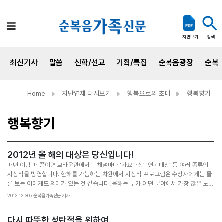
검색
지면보기
최신기사
말씀
신학/선교
기획/특집
순복음광장
순복
Home
지난연재 다시보기
행복으로의 초대
행복향기
행복향기
2012년 올 해의 대상은 당신입니다!
매년 이맘 때 쯤이면 브라운관에서는 채널마다 ‘가요대상’ ‘연기대상’ 등 여러 종류의
시상식을 방영합니다. 한해를 가늠하는 차원에서 시상식 프로그램은 수상자에게는 물
론 보는 이에게도 의미가 있는 것 같습니다. 올해는 누가 어떤 분야에서 가장 많은 노력
을 했는지를 알 수 있기 때문입니다. 수상자는 주마등처럼 흐르는 지난 세월 때문인지
2012.12.30 / 순복음가족신문 기자
한없이 눈물을 흘리기도 하고, 가족은 물론 스태프들의 이름을 일일이 열거하며 주변
사람들에게 공을 돌리기도 합니다. 분야를 막론하고 그런 일인자의 모습은 참 아름답
다시 따뜻한 성탄절을 위하여
습니다. 그런데 문득 ‘신앙 대상’이라고 없으란 법 있나 하는 생각이 들었습니다. 한 해