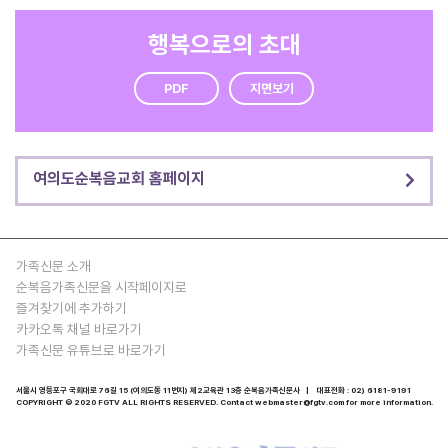
행복으로의 초대
PDF
지면보기
여의도순복음교회 홈페이지
가족신문 소개
순복음가족신문을 시작페이지로
즐겨찾기에 추가하기
카카오톡 채널 바로가기
가족신문 유튜브로 바로가기
서울시 영등포구 국회대로 76길 15 (여의도동 11번지) 제2교육관 13층 순복음가족신문사 | 대표전화 : 02) 6181-9191
COPYRIGHT © 2020 FGTV ALL RIGHTS RESERVED. Contact webmaster@fgtv.com for more information.