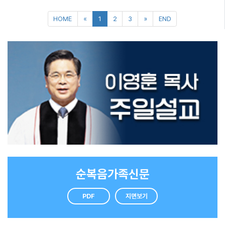
게 사나 궁금하기도 하고 내 아들에게 뭘 해 먹이나도 궁금했다. 하지만 그것뿐이다. 사
니다. 하지만 대학은 인생이라는 마라톤 코스 중 의미 있는 한 지점에 불과합니다.
그냥 챙겨 넣고 빨리 다음 방으로 옮겨가야 합니다. 바쁜 중에도 서툰 한글로 한 획씩
내서 읽어본다. 소유자가 우리 하나님인데 뭐가 걱정인가. ‘엄친아’ 하나 부럽지 않다!
실 딸네 집이나 며느리 집에 가면 새살림이라 반짝반짝하고 깔끔한 게 보기 좋았다. 그
42.195㎞를 달리는 경주에서 5㎞ 구간이나 반환점을 먼저 통과한 선수가 반드시
답례를 써내려갔을 것을 생각하면 마음이 뭉클해옵니다. 그 직원은 참으로 선한 사람
황여정(자유기고가)
러다 내 집에 오면 묵은 살림에 짝 안 맞는 그릇 등을 보며 내심 ‘나도 확 다 버리고 새
결승점에 1위로 선착한다는 보장이 없습니다. 마찬가지로 대학에 진학했느냐, 못 했느
이었을 것 같습니다. ‘감사합니다’는 참 아름다운 말입니다. 그러나 쉽게 들을 수 없는
걸로 좀 사?’ 하기도 했다. 그러다가 ‘아이고, 얼마나 더 살겠다고 다 바꾸나’ 그러면서
냐, 혹은 어느 대학에 들어갔느냐가 삶 전체의 성공과 실패를 좌우할 수는 없습니다. 따
말입니다. 남에게 주는 것은 꺼려하고 받는 것은 당연하게 여기는 세태와 무관하지 않
궁상떠는 내 모습이 싫다. 몸도 예전 같지 않고 여기 저기 아픈 곳도 생긴다. 마음은 봄
라서 수능이나 대입 결과에 좌절하거나 절망해서는 안 됩니다. 자만해서도 안 됩니다.
습니다. 사람들은 점점 서운함에는 더 예민하지만 고마움에는 둔감해지고 있습니다.
을 타고 몸은 가을을 탄다더니 그래서 그런지 어느 날 며느리한테 여기저기 몸 아프단
진정 필요한 것은 미래를 긴 안목으로 보는 지혜입니다. 삶에 있어 정작 중요한 것은 남
나이, 직업, 학벌, 빈부와 관계없이 공통적인 현상인 것 같습니다. 아무 것도 가진 것 없
얘길 하고 있는 나를 발견했다. 그 때 내 딸이 하던 말이 생각났다. “우리 어머니는 맨날
보다 빨리 가는 것이 아니라 올바른 목표를 향해 꾸준히 바로 가는 것입니다. 그리고 무
이 태어나서 지금 이 순간 여기까지 살아왔다는 것 하나로도 감사할 일인데, 혹시 나는
아프데서 전화걸기 싫어. 여기 아프다. 저기 아프다 하셔. 한번은 119를 불러 병원 가셨
엇보다도 예수님을 모시고 예수님과 함께 가는 것이 가장 소중합니다. 하나님께서는
아직도 ‘나에게 조금 더 주십시오’만 부르짖고 있는 것은 아닌지 반성하고 회개할 일입
다고해서 허겁지겁 병원으로 갔는데 의사가 괜찮다고 하잖아. 그래서 한숨 돌리고 집
인간을 다양하게 만드셨습니다. 성경에도 다윗이나 다니엘처럼 연소할 때부터 주님의
니다. 성경은 온통 감사와 기쁨의 기록으로 가득 차 있습니다. 작은 일에 감사하면 기쁨
에 왔지. 다음날 전화하니 퇴근하고 오라 하시는 거야. 엄마, 내가 놀아? 애 안 키워?”
부르심을 경험한 인물이 있는가 하면, 아브라함이나 모세처럼 연만하여 주님의 소명을
이 찾아오고 활력이 되살아나고 용기가 샘솟습니다. 감사함이 느껴지지 않는다면 억지
HOME
«
1
2
3
»
END
그 이야기를 들으니까 정신이 번쩍 났다. ‘아, 내 며느리도 내가 징징대면 이런 기분이
받은 경우도 있습니다. 화사하고 강렬한 봄꽃을 닮은 삶이 있는가 하면 구절초나 국화
로라도 노력해볼 일입니다. 성경을 읽고 기도하기를 반복하면 잃어버린 감사의 마음을
겠다’ 싶었다. 나이가 들면 실제로 여기 저기 아픈 곳도 많아지고 정서적으로도 누군가
처럼 그윽하고 고결한 가을꽃 같은 인생도 있는 것입니다. 전능하신 예수님께서는 우
회복할 수 있습니다. 지금 나의 삶이 지치고 피곤하다면 ‘감사’를 오래전 잃어버렸거나
와 더 많은 유대를 갖고 싶다. 내가 자꾸 잊혀질 것 같아 걱정도 많아진다. 역할이 점점
리 각자의 삶에 놀라운 계획을 갖고 계십니다. 예수님 안에 거하기만 한다면 시험 성적
잠시 잊어버렸기 때문은 아닐까요. 나신하 기자(KBS)
줄어들고 바깥 활동에서도 자신감이 없어진다. 100세 시대라고 한다. 나이 칠십도 결
의 높고 낮음에 관계없이 수험생 여러분들은 이미 인생의 성공자입니다. 주님 안에서
코 노년이 아니다. 사회적으로도 장년이라고 한다. 장년이면 아직 역할도 더 많고 스스
펼쳐질 찬란한 내일이 약속되어 있기에 여러분들 모두는 그 무엇과도 바꿀 수 없는 변
로의 역할을 더 만들어내야겠다는 생각이 든다. 혼자 사는 사람은 누구랑 말 할 사람이
함없는 우리들의 꿈나무인 것입니다. 수험생 여러분! 사랑합니다. 수고하셨습니다. 김
없어서 더 외롭다. 무언가를 하나 정해서 배워보는 게 어떨까? 그 일에 큰 의미를 부여
성동 장로(전 국회의원)
해 가면서. 내 인생에 내가 의미를 부여하지 않으면 누가 하겠는가. 누가 나 대신 살아
순복음가족신문
주는 것도 아니지 않는가? ‘혼자서도 잘해요’라는 말은 아이에게만 필요한 게 아니라
장년에게도 절실히 필요한 말이 됐다. 나는 이제 한 인간으로서 정서적으로 감정적으
로 독립을 해야 한다. 대한 독립 만세가 아니라 ‘나’ 독립 만세를 외쳐야겠다. 김영숙 원
PDF
지면보기
장(가정문화원)