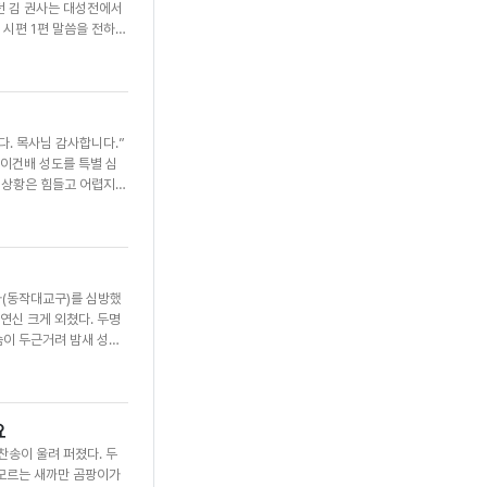
던 김 권사는 대성전에서
 시편 1편 말씀을 전하며
는 자에게 하나님께서 복
도이다. 걱정하지 말고 오
하게 될 것”이라고 축복
진에서 하던 수산업이 어려
기도와 사랑으로 다시 힘을
다. 목사님 감사합니다.”
다. “25년간 앓던 천
 이건배 성도를 특별 심
라졌어요.” 김 권사의 삶
재 상황은 힘들고 어렵지만
0세까지는 성전에 가서
 때마다 두 성도는 손을
다. “목사님 말씀을 마음
김명환 집사와 이건배 성
성도는 2022년 6월부터
지만 늘 십일조를 먼저
건물 옆방에 살고 있는
사(동작대교구)를 심방했
집사는 병원에서 환자들에
 연신 크게 외쳤다. 두명
을 시작한 이후로 병원에
슴이 두근거려 밤새 성경
하며 주사랑 전하는 삶을
말씀을 본문으로 설교하면
 우리 집사님께 하나님께서
고 어렵지만 하나님만 의
도 필요 없다. 하나님만
요
70년 넘게 산 지역이
찬송이 울려 퍼졌다. 두
 위해 기도 중이다. 모
 모르는 새까만 곰팡이가
 감사했다. 이영훈 목사