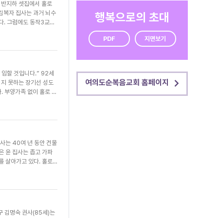
. 반지하 셋집에서 홀로
은 평안이 묻어났다. 아들
김복자 집사는 과거 뇌수
행복으로의 초대
외손자 이용목 군을 비롯
다. 그럼에도 동작3교구
장 6~7절을 본문으로
 있다. 평소에도 부지런
 자체가 감사의 제목”이
PDF
지면보기
해 생활비에 보태고 있
다. 이 권사는 “이영훈
 걱정 대신 모든 일에 기
도하겠다”고 인사를 전했
좋은 일이 되게 하시고
을 위해 기도했다. 김복
임할 것입니다.” 92세
손들을 위해 기도하면서
여의도순복음교회 홈페이지
서지 못하는 장기선 성도
. 부양가족 없이 홀로 지
하는 요양보호사의 도움으로
여 있다. 지난해에는 성경
해 성경 필사와 작정 기
적이 없었는데 몸이 아픈
직접 찾아와 기도해 주시
사는 40여 년 동안 건물
 4장 6~7절을 본문으
은 윤 집사는 좁고 가파
가 임할 것”이라고 축복
를 살아가고 있다. 홀로
 장 성도는 “교구 성도가
 손길을 전하고 있다.
고 고백했다.
 생활 전반을 세심히 챙기
 번진 윤 집사는 “꿈인
는데 이렇게 찾아와 주셔서
 즐거움은 양약이라도 심
 김명숙 권사(85세)는
면 한평생 복된 인생을 살