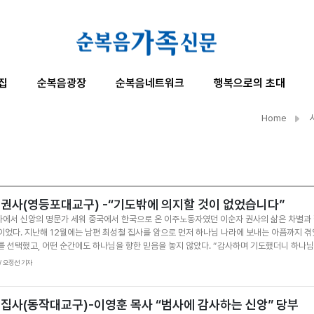
집
순복음광장
순복음네트워크
행복으로의 초대
Home
 권사(영등포대교구) -“기도밖에 의지할 것이 없었습니다”
에서 신앙의 명문가 세워 중국에서 한국으로 온 이주노동자였던 이순자 권사의 삶은 차별과 
이었다. 지난해 12월에는 남편 최성철 집사를 암으로 먼저 하나님 나라에 보내는 아픔까지 겪
를 선택했고, 어떤 순간에도 하나님을 향한 믿음을 놓지 않았다. “감사하며 기도했더니 하나
” 23일 낮 이영훈 담임목사의 심방을 받은 이순자 권사는 고난의 순간마다 찾아와 위로해 주
4 / 오정선 기자
로 고백했다. 이 권사는 중국에서 예수를 영접한 뒤 약 2년간 신앙생활을 이어갔다. 당시 섬기
회를 찾아 믿음을 지키라”는 권면을 받았다. 한국에 온 뒤에는 입주 도우미로 일하며 생계를 
다. 낯선 땅에서 힘겨운 시간을 보내던 중 언니의 권유로 여의도순복음교회를 찾았고, 첫 예배
 집사(동작대교구)-이영훈 목사 “범사에 감사하는 신앙” 당부
로 여기 있구나”라는 확신을 얻었다. 이후 20여 년 동안 한결같이 교회를 섬기며 구역장과 