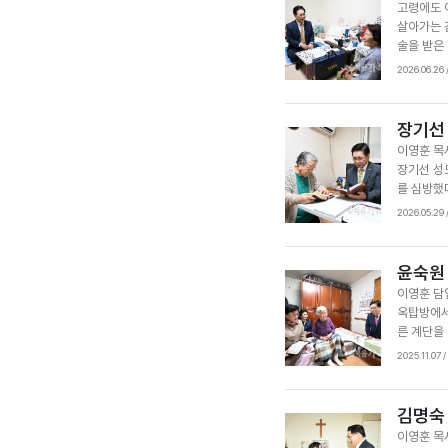
고령에도 
졌다. 이
살아가는 
최태룡 집
술을 받은
해 임해경
기도처에 
2026.06.26
“권사님이
히 몸을 
라며 “하
다. 깔끔한
목사님께 
도와 간구
장기선
다. 글·오
마음의 평
이영훈 목
자 집사는
장기선 성
살아 가겠다
를 심방했다
내는 장 
2026.05.29
생활을 이
전체를 필
도를 이어
윤숙원
뒤로 성전
이영훈 담
니 감사하
옥탑방에서
로 말씀을
른 계단을
했고 장 
지내는 윤
2025.11.07
찾아와 손
특히 12
며 간병하
가 생시인
김명숙
너무 감사
이영훈 목
령의 근심