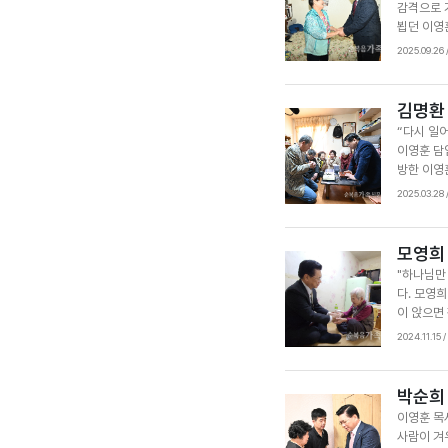
감격으로 
아갈 수 
뵙던 이영
“하나님이
2025.09.26
에 복을 
직 주님만
했다. 김
김명환
움을 겪고
“다시 일
낼 수 있
이영훈 담
식을 치유
방한 이영
은 눈물과
하나님이 
2025.03.28
예배드릴 
모으고 고
에 새겨 하
도를 위해
최영분 권
모영희
구별하고 
"하나님만
김명환 집
다. 모영희
게 복음을
이 앉으면
입원하지 
을 끌어안
2024.11.15
살아가도록
서 “모세
건강 주시
지하고 나
박순희
계시면 평
이영훈 목
재개발 구
사람이 겨
영희 집사