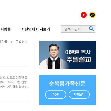
사람들
지난연재 다시보기
사람들
특별심방
질병, 빚으로 점철된 고
순복음가족신문
었다. 그러나 그는 원망
님께서 모든 길을 열어주
신 하나님의 은혜를 담담
PDF
지면보기
던 교회에서 “한국에 가
이어갔고, 남편은 건설현장
를 드리는 날 “내가 찾던
지역장을 거쳐 권사로 세워