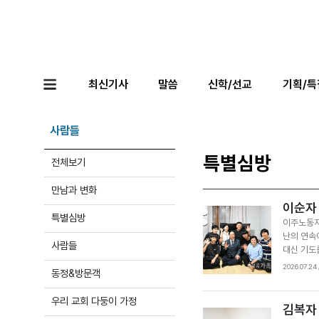
최신기사
말씀
신학/선교
기획/특
사람들
특별심방
전체보기
만남과 변화
이순자
특별심방
이주노동자
난의 연속
사람들
대신 기도
셨습니다.
2026.07.2
동정&방문객
한 목소리
면 큰 교
우리 교회 다둥이 가정
에서 일했
김복자
신앙이 바