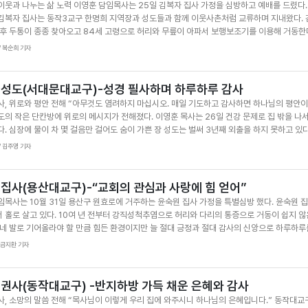
이웃과 나누는 삶 노력 이영훈 담임목사는 25일 김복자 집사 가정을 심방하고 예배를 드렸다
영훈 목사의 심방예배에서 찬송가 28장 ‘복의 근원 강림하사’를 부르는 이 권사의 모습에는 깊
김복자 집사는 동작3교구 한명희 지역장과 성도들과 함께 이웃사촌처럼 교류하며 지내왔다. 
사와 딸 최옥란 집사의 얼굴에도 감사와 평안이 가득했다. 이날 며느리와 친손자 최용기 군, 
 후 두통이 종종 찾아오고 84세 고령으로 허리와 무릎이 아파서 보행보조기를 이용해 거동한
 목사와 주덕수 장로(2교구협의회의장) 등도 함께 은혜를 나눴다. 이영훈 목사는 빌립보서 4
가서 주일예배를 드리고 매일 새벽에는 TV로 기독교 방송을 켜 놓고 새벽기도를 거르지 않고
 / 복순희 기자
 중국에서 한국으로 와 오랜 세월 하나님의 은혜 가운데 건강을 지키며 신앙생활을 이어온 것
움직여서 주택 뜰 안에 꽃과 채소를 키워 이웃과 나누는 일도 계속하고 주중 공공근로에도 참여
늘나라에 가는 그날까지 늘 감사하며 살아가시기를 바란다”고 위로하고 격려금과 선물을 전달했
 집안 곳곳에는 성경 말씀 액자를 놓고 눈길 갈 때마다 마음에 새긴다. 이영훈 목사는 “염려와
진심으로 감사드린다”며 “목사님께서도 늘 건강하셔서 귀한 사역을 잘 이어가시도록 중보기
로 구할 것을 감사함으로 아뢰라고 하셨다. 범사에 감사하면 모든 것이 합력하여 선을 이루고 
 성도(서대문대교구)-성경 필사하며 하루하루 감사
정선 / 사진·김용두 기자
안함으로 응답을 주신다”라고 당부했다. 이어 김복자 집사의 건강이 회복되길, 자녀와 손자들
사, 위로와 평안 전해 “아무것도 염려하지 마십시오. 매일 기도하고 감사하면 하나님의 평안이 
 “이영훈 목사님이 방문해 주셔서 하나님께 감사하다. 모든 염려 근심은 하나님께 맡기고 자
도의 작은 단칸방에 위로의 메시지가 전해졌다. 이영훈 목사는 26일 건강 문제로 집 밖을 나
”며 감사를 전했다. 글·복순희 / 사진·금지환 기자
. 심장에 물이 차 몇 걸음만 걸어도 숨이 가쁜 장 성도는 벌써 3년째 외출을 하지 못하고 있다
성도의 하루 동선은 방 한 칸과 이어진 작은 부엌이 전부다. 복지관 식사와 하루 3시간 방문
 / 김주영 기자
어가고 있다. 그의 앞에는 1995년 입교 때부터 손때가 묻은 낡은 성경책과 필사노트가 늘 놓
사하며 남동생이 복음을 받아들이고 소천하는 은혜를 경험했다. 올해도 그는 조카의 신앙을 위
가고 있다. 그는 “52세 늦은 나이에 하나님을 알게 된 후 주일예배와 십일조를 한 번도 거른 
 집사(용산대교구)-“교회의 관심과 사랑에 힘 얻어”
에 가지 못하고 TV로 예배를 드리는 것이 늘 마음의 짐이었다”며 “목사님이 이 좁은 집까지 
임목사는 10월 31일 용산구 원효로에 거주하는 윤숙원 집사 가정을 특별심방 했다. 윤숙원 집
다”고 말했다. 이영훈 목사는 간절한 기도로 장 성도의 마음을 어루만졌다. 이 목사는 빌립보서
 홀로 살고 있다. 10여 년 전부터 강직성척추염으로 허리와 다리의 통증으로 거동이 쉽지 않
 전하며 “주님이 주신 평안이 임하고 날마다 건강이 회복되며 하나님의 영광이 나타나는 은혜
 네 발로 기어올라야 할 만큼 힘든 환경이지만 늘 절대 긍정과 절대 감사의 신앙으로 하루하루
성도는 연신 “아멘”으로 화답했다. 현재 서대문대교구 성도의 배려로 월세 인상 없이 살고 있는
 집사를 위해 지역장 장선자 권사와 유업순 권사를 비롯한 교구 식구들은 수시로 방문해 돌봄의
 / 금지환 기자
을 보태주는 것도 큰 위안”이라며 “기도할 때마다 내 입술에서는 늘 감사밖에 나오지 않는다”
년째 윤 집사를 섬기고 있는 요양보호사 이혜란 권사(5교구)는 거의 매일 윤 집사 가정을 찾아
고 있다. 이영훈 목사가 방문하자 윤 집사는 이영훈 목사의 손을 꼭 잡았다. 얼굴에 환한 미소가
가 싶다. 누추한 집에 목사님이 오신다니 믿기지 않는다. 목사님을 직접 뵙는 것이 소원이었
 권사(동작대교구) -반지하방 가득 채운 은혜와 감사
하다”고 감격의 마음을 전했다. 이어 이영훈 목사는 잠언 17장 22절 말씀을 근거로 “마음의
사, 소망의 말씀 전해 “목사님이 이렇게 우리 집에 와주시니 하나님의 은혜입니다.” 동작대교구
은 뼈를 마르게 한다”며 “우리 하나님의 사람은 마음이 기뻐야 한다. 마음이 평안하고 감사하