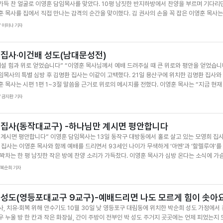
가득 찬 얼굴로 이영훈 담임목사를 맞았다. 10평 남짓한 반지하방에서 찬양을 부르며 기다리
있다”며 윤숙원 집사를 위로했다.
훈 목사를 집에서 직접 만나는 감격의 순간을 맞이했다. 김 권사의 손을 꼭 잡은 이영훈 목사는
 주인 되셨기에 감사할 것밖에 없다. 우리는 이미 복 받은 사람이다. 말씀을 묵상하고 사모하
 / 이미나 기자
더해주신다”고 소망의 말씀을 선포했다. 이영훈 목사는 “기도는 응답받을 때까지 하는 것이 기
 의지하고 기도하면 늘 좋은 일이 일어난다”며 “하나님 앞에 엎드려 기도하면 모든 일에 형통
 권사는 40대에 우리 교회를 다니기 시작해 구역장을 맡아 열심히 봉사했다. 그러던 중 노량
 집사·이건배 성도(남대문성전)
, 남편마저 사업 실패와 병으로 세상을 떠났다. 힘든 시간이었지만 지역장과 교구 성도들의 
어설 힘과 위로 얻었습니다” “이영훈 목사님께서 예배 드려주실 때 큰 위로와 평안을 얻었습니
었다. 반찬가게를 운영하며 김 권사는 새벽기도와 금식기도를 쉬지 않았다. 그러다 기적을 체험했
임목사의 특별 심방 후 김명환 집사는 이같이 고백했다. 21일 용산구에 위치한 김명환 집사와
 받았어요. 여러 병원을 가도 고칠 수 없었는데 예배드리고 기도하다 보니 어느 날 깨끗하게 사
훈 목사는 시편 1편 1~3절 말씀을 근거로 위로의 메시지를 전했다. 이영훈 목사는 “지금 현
 감사의 연속이었다. “다리가 아파 거동이 힘들어도 주일 예배는 꼭 대성전에 가서 드려요. 9
기뻐하시는 말씀대로 살아가면 반드시 좋은 일이 일어날 줄 믿는다”고 말했다. 말씀이 선포될
 / 금지환 기자
거예요.” 김 권사는 매일 성경을 10장씩 읽고, 새벽과 저녁마다 기도하며 신앙을 지켜오고 있
개를 끄덕이며 ‘아멘’을 크게 외쳤고, 하나님의 말씀을 믿음으로 받아들였다. 이영훈 목사는 
루하루 감사하며 살겠습니다.” 글·이미나 / 사진·김용두 기자
 안수 기도를 한 뒤, 격려금과 선물을 전달하며 따뜻한 위로를 건넸다. 김명환 집사와 이건배 
사의 인도로 남대문성전에서 신앙생활을 이어오고 있다. 기초생활 수급자로 보조금을 받고 있
 집사(동작대교구) -하나님만 계시면 평안합니다
어려운 환경에 처한 이웃을 보면 이들에게 받은 사랑을 나누며 복음을 전하기까지 한다. 같은 
 계시면 평안합니다” 이영훈 담임목사는 13일 동작구 대방동에서 홀로 살고 있는 모영희 집
사와 이건배 성도는 우울증과 불면증을 치료 받기 위해 입원했던 병원에서 만났다. 김명환 
 집사는 이영훈 목사와 함께 예배를 드리면서 93세인 나이가 무색하게 ‘아멘’과 ‘할렐루야’를
 전하며 함께 예배드렸고 그곳에서 이건배 성도를 전도했다. 이들은 남대문성전에서 신앙생활
 꽉차는 한 평 남짓한 작은 방에 찬양 소리가 가득찼다. 이영훈 목사가 심방 온다는 소식에 가
않을 정도로 회복된 상태이다. 이건배 성도는 “앞으로 더욱 힘을 내서 삶 속에서 섬김을 실천
고 있었다는 모영희 집사는 하나님께 감사기도를 드렸다. 이영훈 목사는 신명기 34장 7절 
 / 복순희 기자
 더욱 노력하겠다”고 감사인사 했다. 글·사진=금지환 기자
의 나이가 120세였으나 그의 눈이 흐리지 않고 기력이 쇠하지 아니하였더라는 말이 나온다.
길 기도한다. 또한 마음에 평안함도 주시고 자녀와 자손들에게도 주님께서 복을 주셔서 힘들
아가길 바란다”고 말했다. 모영희 집사는 이영훈 목사에게 기도 제목을 전하면서 “저는 아무것
 성도(영등포대교구 9교구)-예배드리면 나도 모르게 힘이 솟아
안하다. 건강하게 살다가 하나님 나라에 가게 해달라고 기도하고 있다”고 했다. 모영희 집사는 
사, 치유·회복 위해 안수기도 10월 30일 낮 영등포구 대림동에 위치한 박순희 성도 가정에서 
역으로 지정되면서 월세로 살고 있는 이 집도 곧 비워줘야 하는 형편이기 때문에 새로운 거처를
우 누울 방 한 칸과 작은 화장실, 간이 주방이 전부인 박 성도 주거지 곳곳에는 언제 피었는지
는 “지역장이 쌀이 떨어지지 않게 늘 갖다 주신다. 하나님께서 주시는 쌀이라고 생각한다”면서