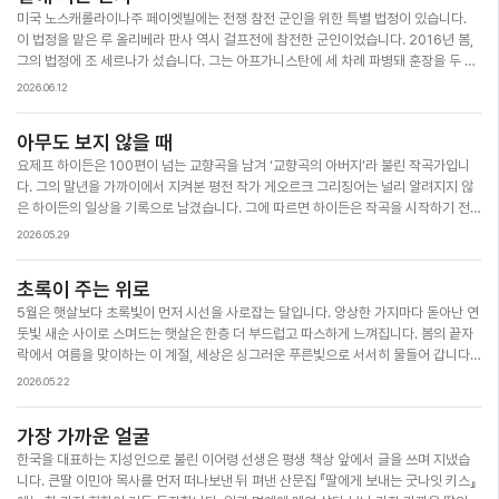
미국 노스캐롤라이나주 페이엣빌에는 전쟁 참전 군인을 위한 특별 법정이 있습니다.
니다. 우리는 흔히 바라던 일이 이루어졌을 때 감사함을 느낍니다. 하지만 한 번의 감사
이 법정을 맡은 루 올리베라 판사 역시 걸프전에 참전한 군인이었습니다. 2016년 봄,
와 다음 감사 사이에는 원치 않는 일들이 끼어들곤 합니다. 계획이 어그러지기도 하고,
그의 법정에 조 세르나가 섰습니다. 그는 아프가니스탄에 세 차례 파병돼 훈장을 두 개
예상치 못한 병이 찾아오기도 합니다. 사실 삶의 대부분은 그 사이의 시간으로 이루어
받은 미 육군 특수부대 출신이었지만, 동료를 잃고 물에 잠긴 차량에서 혼자 살아남은
져 있습니다. 그 시간을 불평과 원망으로 보내면 하루는 실제보다 더 길고 무겁게 느껴
2026.06.12
뒤 외상 후 스트레스 장애와 폐소공포증에 시달렸습니다. 결국 술에 의지해 버티던 그
집니다. 원망으로 가득한 마음은 감사할 일이 찾아와도 알아차리지 못합니다. 샌드버
는 음주운전 보호관찰 중 검사 결과를 속인 죄로 하룻밤 구금형을 선고받았습니다. 올
그는 인생에서 가장 캄캄했던 시간을 하루 세 줄의 기록으로 버텼고, 그 세 줄은 다시
아무도 보지 않을 때
리베라 판사는 법 집행을 위해 그의 잘못을 묵인할 수 없었지만, 좁고 어두운 독방에서
일어설 힘이 되었습니다. 오늘 우리가 감사와 감사 사이 어딘가를 지나고 있다면 그 자
요제프 하이든은 100편이 넘는 교향곡을 남겨 ‘교향곡의 아버지’라 불린 작곡가입니
폐소공포증으로 고통받을 그를 생각하니 마음이 무거웠습니다. 그날 밤 판사는 직접
리를 세 줄의 감사로 채워 보면 어떨까요. 그렇게 쌓인 하루하루가 우리를 다음 감사의
다. 그의 말년을 가까이에서 지켜본 평전 작가 게오르크 그리징어는 널리 알려지지 않
만든 음식과 갈아입을 옷을 들고 감방으로 들어가, 세르나에게 좁은 침상을 내주고 자
자리로 데려다줄 것입니다.
은 하이든의 일상을 기록으로 남겼습니다. 그에 따르면 하이든은 작곡을 시작하기 전
신은 바닥에 누운 채 함께 밤을 지새웠습니다. 훗날 세르나는 그 밤을 이렇게 회고했습
에 늘 옷차림부터 갖추었습니다. 아무도 없는 방, 알아줄 이 하나 없는 시간이었지만 하
니다. “판사님이 들어온 순간, 나를가두고 있던 벽이 사라졌습니다.” 판사는 잘못에 책
2026.05.29
이든은 가발을 단정히 쓰고, 깨끗한 셔츠 위에 격식있는 윗옷까지 갖춰 입은 뒤에야 비
임을 물으면서도 그 사람을 외면하지 않았습니다. 책임의 무게를 혼자 짊어지지 않도
로소 책상 앞에 앉았습니다. 한 친구가 그 이유를 묻자, 하이든은 “나는 하나님 앞에서
록 끝까지 곁에 있어 주었습니다. 지금 우리 주변에도 홀로 무거운 짐을 지고 가는 사람
초록이 주는 위로
일하는 사람이니, 그분 앞에 함부로 앉을 수 없다”라고 답했습니다. 우리는 흔히 누군
들이 있습니다. 때로 사람을 다시 일어서게 하는 것은 해결책이 아니라, 곁을 지켜 주는
5월은 햇살보다 초록빛이 먼저 시선을 사로잡는 달입니다. 앙상한 가지마다 돋아난 연
가의 시선을 의식할 때 더 나은 모습을 보이려 애씁니다. 평가를 받는 자리나 기억에 남
한 사람의 따뜻한 마음입니다. 이번 한 주, 누군가에게 그런 사람이 되어주기를 소망합
둣빛 새순 사이로 스며드는 햇살은 한층 더 부드럽고 따스하게 느껴집니다. 봄의 끝자
을 순간에는 더욱 힘을 냅니다. 하지만 ‘진짜 나’는 아무도 보지 않는 순간에 드러납니
니다.
락에서 여름을 맞이하는 이 계절, 세상은 싱그러운 푸른빛으로 서서히 물들어 갑니다.
다. 혼자 있는 시간을 어떻게 보내는지, 그리고 아무도 지켜보지 않을 때 어떤 선택을
1962년 해양생물학자 레이첼 카슨은 『침묵의 봄』에서 자연 파괴가 결국 인류에게 재
하는지가 한 사람의 인격을 그대로 보여줍니다. 품격은 단숨에 만들어지지 않습니다.
2026.05.22
앙으로 되돌아온다고 경고했습니다. 반세기가 지난 오늘날, 현대 과학은 그 경고가 단
보이지 않는 자리에서, 사소해 보이는 일상의 선택들이 차곡차곡 쌓여 마침내 완성됩
순한 비관이 아니었음을 보여주는 동시에 자연의 놀라운 회복력도 확인해 주고 있습니
니다. 예로부터 사람을 제대로 알고 싶다면, 그가 혼자 있을 때를 보라고 했습니다. 누
가장 가까운 얼굴
다. 최근 연구에 따르면, 초록빛 식물을 단 3분만 바라봐도 우측 전전두엽 피질의 산소
가 보든 보지 않든 한결같은 태도, 그것이 인품의 출발점입니다. 이번 한 주, 아무도 보
한국을 대표하는 지성인으로 불린 이어령 선생은 평생 책상 앞에서 글을 쓰며 지냈습
포화도가 눈에 띄게 낮아지는 것으로 나타났습니다. 이는 자연을 마주하는 것만으로도
지 않을 때, 자신을 더 단단하고 품격 있게 가꾸어 가시길 바랍니다.
니다. 큰딸 이민아 목사를 먼저 떠나보낸 뒤 펴낸 산문집 『딸에게 보내는 굿나잇 키스』
신체의 긴장이 완화되어 깊은 이완 상태로 이어질 수 있으며, 자연 그 자체가 우리 몸을