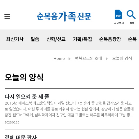
검색
지면보기
최신기사
말씀
신학/선교
기획/특집
순복음광장
순복
Home
행복으로의 초대
오늘의 양식
오늘의 양식
다시 일으켜 준 세 줄
2015년 페이스북 최고운영책임자 셰릴 샌드버그는 휴가 중 남편을 갑작스러운 사고
로 잃었습니다. 어린 두 자녀를 홀로 키워야 한다는 현실 앞에서, 감당하기 힘든 슬픔에
잠긴 샌드버그에게, 심리학자이자 친구인 애덤 그랜트는 하루를 마무리하며 그날 좋았
던 일 세 가지를 적어 보라고 권했습니다. 처음에는 무엇을 써야 할지 막막했지만, 동료
2026.06.26
와 주고받은 웃음이나 아이가 던진 엉뚱한 질문 같은 소소한 순간을 한 줄씩 적어 가며
샌드버그는 조금씩 일상을 되찾아 갔습니다. 훗날 샌드버그는 행복이란 큰 성공의 강
곁에 머문 판사
렬함이 아니라 기쁘고 감사한 순간이 얼마나 자주 찾아오느냐에 달려 있음을 깨달았습