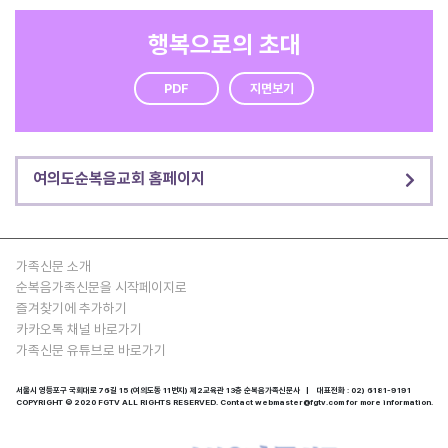
행복으로의 초대
PDF
지면보기
여의도순복음교회 홈페이지
가족신문 소개
순복음가족신문을 시작페이지로
즐겨찾기에 추가하기
카카오톡 채널 바로가기
가족신문 유튜브로 바로가기
서울시 영등포구 국회대로 76길 15 (여의도동 11번지) 제2교육관 13층 순복음가족신문사 | 대표전화 : 02) 6181-9191
COPYRIGHT © 2020 FGTV ALL RIGHTS RESERVED. Contact webmaster@fgtv.com for more information.