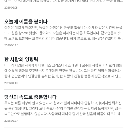
에는 한 가지 회한이 거듭 등장합니다. 일과 명예에 매여 살다 보니 가장 가까운 딸의
회복시키는 강력한 치료제가 될 수 있음을 시사합니다. 가정의 달을 맞아 가족과 함께
얼굴조차 환하게 마주 보지 못했다는 고백입니다. 무엇이 끝까지 마음에 남는지, 그는
푸른 숲길을 걸으며 마음을 재충전해 보세요. 함께 걷는 발걸음과 스쳐 가는 바람 속에
2026.05.08
딸을 잃고 나서야 비로소 깨달았습니다. 책에 적은 한 줄도, 강단에서 받은 박수도 아니
서 긴장이 풀리고, 깊은 평온이 스며들 것입니다. 초록빛 풍경이 눈의 피로를 덜어주듯,
었습니다. 평범한 식탁에 둘러 앉아 가족들과 눈을 맞추며 웃던 그 찰나의 순간이었습
곁에 있는 소중한 사람의 존재만으로도 지친 마음은 따뜻하게 위로받습니다. 진정한
오늘에 이름을 붙이다
니다. 가정은 사랑이 가장 깊게 흐르는 곳이지만, 역설적으로 그 사랑을 가장 당연하게
위안은 언제나 우리 곁에 있습니다. 푸른 잎 아래에서 함께한 이 짧은 순간은 올해를 가
아침은 매일 찾아오지만, 똑같은 아침은 단 하루도 없습니다. 어제와 같은 시간에 눈을
여기기 쉬운 곳이기도 합니다. 우리는 ‘가족이니까’라는 말로 잔소리를 염려라 부르고,
장 빛나게 한 이정표로 남아, 훗날 지치고 힘든 순간마다 우리를 다시 일으켜 세우는 힘
뜨고 같은 창으로 햇살이 들어와도 오늘은 어제와는 다른 하루입니다. 겉모습은 비슷
익숙함을 핑계로 따뜻한 표정 하나 건네는 일을 잊고 살아갑니다. 가까이 있고 늘 함께
이 될 것입니다.
해 보여도 오늘에는 오늘만의 의미가 있습니다. 화가 클로드 모네는 같은 건초더미를
한다는 이유로 사랑한다는 말도, 고맙다는 인사도 자꾸 뒤로 미루곤 합니다. 이런 습관
서른 번 넘게 그렸습니다. 대상이 달라져서가 아니라, 시간과 빛에 따라 풍경이 전혀 다
이 반복되면 결국 소중한 사람들과 마주하지 못한 채 깊은 후회만 남게 됩니다. 가정의
2026.04.24
르게 보였기 때문입니다. 새벽녘의 건초더미와 황혼의 건초더미는 같은 자리에 있어도
달인 5월, 가족에게 먼저 다가가 따뜻한 진심을 전해 보시길 바랍니다. 자녀에게는 “네
완전히 다른 모습이었습니다. 변하지 않는 것조차 바라보는 눈에 따라 새로워집니다.
가 있어 정말 고마워”라고, 부모님께는 “낳아주시고 길러 주셔서 감사합니다”라고 다
한 사람의 영향력
우리의 일상도 무심히 흘려보내면 그저 스쳐 가는 시간이지만, 의미를 부여하면 특별
정한 한마디를 건네 보세요. 바쁜 일상에서도 잠시 여유를 내어 곁에 있는 가족을 살피
미국의 저명한 사회학자 니컬러스 크리스태키스 예일대 교수는 사람들이 서로의 행동
한 하루가 됩니다. 오늘 하루에 이름을 하나 지어보는 건 어떨까요? ‘감사’, ‘도전’, ‘휴
며, 서로의 소중함을 되새기는 사랑 가득한 5월 보내시길 바랍니다.
에 어떻게 영향을 주고받는지 오랫동안 연구해 왔습니다. 그는 동료 제임스 파울러와
식’처럼 그날의 중심이 될 단어를 정하는 것입니다. 감사의 날에는 당연하다고 여겼던
함께 인간관계의 연결망을 분석한 결과, 한 사람의 친절한 행동이 평균적으로 세 단계
것들이 마치 선물처럼 마음에 다가오고, 도전의 날에는 마주하는 어려움도 성장의 디
를 넘어선 사람에게까지 영향을 미친다는 사실을 밝혀냈습니다. 즉, 작은 친절도 생각
딤돌로 바꿀 수 있을 것입니다. 휴식을 선택한 날에는 분주한 일상에서도 한순간의 여
2026.04.10
보다 훨씬 더 멀리까지 번져 나갈 수 있다는 뜻입니다. 우리는 종종 세상을 바꾸려면 특
유를 스스로 찾게 될 것입니다. 이처럼 삶이 빛나는 것은 특별한 날들 때문이 아닙니다.
별한 능력이나 높은 지위가 필요하다고 생각합니다. 하지만 변화의 동력은 거창한 것
평범한 오늘을 어떤 마음으로 맞이하느냐에 달려 있습니다. 빈 페이지 같은 하루도 의
당신의 속도로 충분합니다
이 아니라, 일상 속 사소한 순간에서 시작됩니다. 예를 들어 2020년 미국 플로리다의
미를 담는 순간 저마다의 색으로 물들어집니다. 당신의 오늘이 의미 있는 순간들로 가
우리는 빠른 세상에 살고 있습니다. 결과가 빨리 나타나야 안심하고, 늦어지면 뒤처진
한 맥도날드 드라이브스루에서 시작된 ‘선행 릴레이’가 그렇습니다. 한 고객이 뒤차의
득 채워지기를 바랍니다. 어떤 이름이든 좋습니다. 당신이 이름을 붙이는 순간, 오늘은
듯 불안해집니다. 그러다 보니 속도가 삶의 가치를 결정하는 것처럼 느껴지지만, 삶은
음식값을 대신 계산하자, 그 선의는 250대에 달하는 차량으로 번져 몇 시간 동안 이어
이미 특별한 하루가 될 것입니다.
속도만으로 설명되지 않습니다. 사람마다 지나야 할 시간과 걸음의 리듬이 다르기 때
졌습니다. 결국 누군가의 작은 시작이 수백 명의 마음을 움직인 것입니다. 놀랍게도 친
문입니다. 최근 많은 이들에게 깊은 감동을 준 소년이 있습니다. 중증 자폐로 의사소통
절은 타인을 기쁘게 하는 데 그치지 않고 우리 자신에게도 긍정적인 변화를 일으킵니
2026.03.27
이 거의 불가능했던 박주환 군은 전문가들조차 회복이 어렵다고 진단했습니다. 하지만
다. 실제로 연구에 따르면 남을 돕는 이들은 그렇지 않은 이들보다 더 큰 행복을 느끼