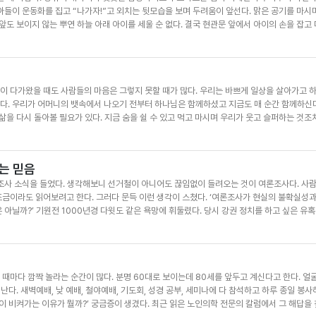
 아들이 운동화를 집고 “나가자!”고 외치는 뒷모습을 보며 두려움이 앞선다. 맑은 공기를 마시
웃으며 겪고 견뎌낸 삶이 드러나기 마련이다. 찬양의 다음 소절을 이어서 불러 본다. “그때에는
앞도 보이지 않는 뿌연 하늘 아래 아이를 세울 순 없다. 결국 현관문 앞에서 아이의 손을 잡고
실망감을 마주하는 미안함은 어떤 말로도 다 설명하기 어렵다. 성경은 우리에게 “생육하고 번성
을 다스리라”고 명하신다(창 1:28). 그러나 이 ‘다스림’은 결코 인간의 이기심을 채우기 위
운 세상을 보살피고 보존해야 할 ‘청지기적 사명’을 의미한다. 오늘날 미세먼지뿐만 아니라 
한 무분별한 개발이 만들어낸 부메랑이다. 이제 우리는 다음 세대를 위해 불편한 삶을 기꺼이 
이 다가왔을 때도 사람들의 마음은 그렇지 못할 때가 많다. 우리는 바쁘게 일상을 살아가고 
 교회와 성도가 짊어져야 할 선교적 실천이다. 공기 한 모금에도 창조주의 숨결이 깃들어 있다
다. 우리가 어머니의 뱃속에서 나오기 전부터 하나님은 함께하셨고 지금도 매 순간 함께하신다
하나님이 맡기신 이 땅을 회복시키는 시작이다. 우리가 하나님 앞의 당당한 관리자로 거듭나고
 삶을 다시 돌아볼 필요가 있다. 지금 숨을 쉴 수 있고 먹고 마시며 우리가 웃고 슬퍼하는 것
해본다.
 삶을 살면서 어렵고 힘든 일들이 괴롭게 하고 지치게 한다. 우리가 당연하게 느끼는 것들을 
모습이지만 그럼에도 불구하고 감사의 이유를 발견해야 한다. 성경을 보면 모든 것을 빼앗긴 욥이
 또한 알몸이 그리로 돌아가올지라 주신 이도 야훼시요 거두신 이도 야훼시오니 야훼의 이름
는 믿음
거두어 가시는 것도 하나님의 권세 아래 있다는 이 말씀은 지금 현대인들에게 큰 깨달음을 준다. 
조사 소식을 들었다. 생각해보니 선거철이 아니어도 끊임없이 들려오는 것이 여론조사다. 사
고 매 순간 하나님께 감사해야 한다고 전하는 것이 아닐까. 지금부터라도 하나님께 감사하며
금이라도 읽어보려고 한다. 그러다 문득 이런 생각이 스쳤다. ‘여론조사가 현실의 불확실성과
청년국)
 아닐까?’ 기원전 1000년경 다윗도 같은 욕망에 휘둘렸다. 당시 강권 정치를 하고 싶은 유
결과로 이스라엘에 큰 재앙이 임했다. 당시 인구조사는 세금 부과, 강제 노역, 군대 징집의 의
하나님께서 세우신 성경 속 왕들도 불확실성과 욕망에 붙잡혀 무너졌다. 사울은 다윗을 칭송
) 솔로몬은 지혜와 부로 시작했으나 교만과 우상숭배로 타락했다(왕상 11:4~6). 히스기야는
론 사절에게 자신의 부와 무기를 모두 보여준 것이 장차 바벨론의 침략과 포로 생활의 빌미
때마다 깜짝 놀라는 순간이 많다. 분명 60대로 보이는데 80세를 앞두고 계신다고 한다. 얼
의 마음을 붙잡으려 금송아지를 세웠고, 웃시야는 교만하여 성전에서 분향하다 나병에 걸렸다(대하 
 난다. 새벽예배, 낮 예배, 철야예배, 기도회, 성경 공부, 세미나에 다 참석하고 하루 종일 
럼 우리도 여론이나 데이터가 아닌 영원히 변치 않는 하나님의 말씀에 붙들려야 한다. 하나님
월이 비켜가는 이유가 뭘까?’ 궁금증이 생겼다. 최근 읽은 노인의학 전문의 칼럼에서 그 해답을
흔들리는 세상 속에서도 말씀의 반석 위에 굳게 서서, 겸손히 하나님만 의지하는 믿음을 갖기를