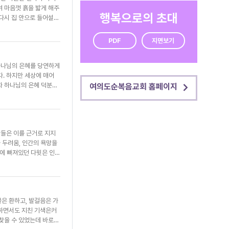
며 마음껏 흙을 밟게 해주
 부끄러움 없어야지. 우
행복으로의 초대
 다시 집 안으로 들어설
하여 땅에 충만하라, 땅
한 파괴를 뜻하지 않는다.
PDF
지면보기
우리가 마주한 환경오염의
선택해야 한다. 탄소 배
하나님의 은혜를 당연하게
. 지금 손에 들린 일회용
. 하지만 세상에 매어
, 생명이 시작되는 온전
조차 하나님의 은혜 덕분임
여의도순복음교회 홈페이지
순간적으로 빼앗길 때 원망
 하는 말이 있다. “내
이 찬송을 받으실지니이
어쩌면 당연하게 누리는 것
람들은 이를 근거로 지지
 나아가는 한 주가 되도
 두려움, 인간의 욕망을
혹에 빠져있던 다윗은 인구
도로 시행됐으며 이는 왕의
하는 민심과 시기심에 사
 아시리아의 위협에서 나라
가 되었다(왕하
굴은 환하고, 발걸음은 가
26:16). 자신의 잘못
봉사하면서도 지친 기색은커
의 말씀은 우리 삶을 바
 찾을 수 있었는데 바로
 간절히 바란다.