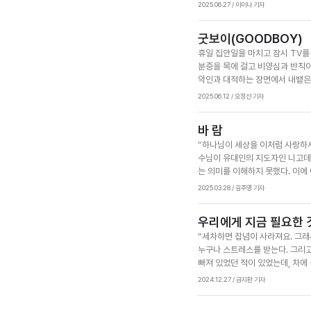
긍정적이고 감사하는 마음, 건강한
2025.06.27 / 이미나 기자
는 660명을 대상으로 23년 동안
가 면역력 향상, 노화 억제, 심장
굿보이(GOODBOY)
을 젊게 하고, 건강을 지켜주는 
휴일 집안일을 마치고 잠시 TV를
은 호르몬을 분비시키고 자율신경
분증을 목에 걸고 비양심과 반칙이
을 수가 없다. “항상 기뻐하라 쉬
악인과 대적하는 장면에서 내뱉은 대
말씀을 꼭 붙잡고 살아가자.
라운드에 선 놈은 언제나 다운이니
2025.06.12 / 오정선 기자
앗’의 싸움은 모르는 사람이 없을
크고 작은 싸움에 도전한다. 그러
바 람
윗의 지략이 어디에서 비롯됐는지 
“하나님이 세상을 이처럼 사랑하사 
적해 끝까지 양을 지켜 내고, 이
수님이 유대인의 지도자인 니고데
반칙에 맞서야 하는 상황이라면 지
는 의미를 이해하지 못했다. 이에
지혜를 구했던 다윗처럼 우리도 하
확실히 느낄 수 있다. 마찬가지로
2025.03.28 / 김주영 기자
역사로 인한 변화는 개인의 삶뿐만
지 140주년이 되는 해이다. 이
우리에게 지금 필요한 
작한 선교 사업은 교육, 의료, 
“세차하면 잡념이 사라져요. 그래
감정의 틈에 복음이 다시 스며들어
누구나 스트레스를 받는다. 그리고
다. 4월 20일 부활절을 맞아 
빠져 있었던 적이 있었는데, 차에
와 화합의 길을 여는 데 중요한 
서 느낀다. 화장실에 분홍색 물 
2024.12.27 / 금지환 기자
든다. 캐나다 임상 심리학자 조던
그래서 청소는 단순히 공간을 깨끗