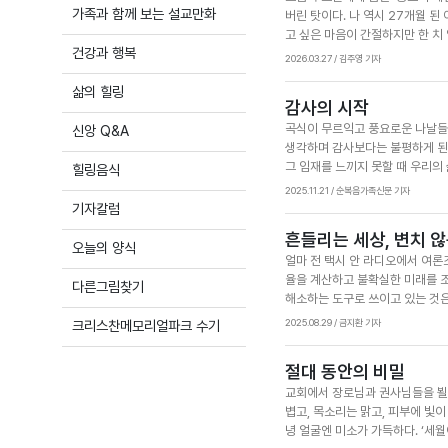
가족과 함께 보는 설교만화
버린 탓이다. 나 역시 27개월 된
의 인생에서 행한 것, 그가 울고 
고 싶은 마음이 간절하지만 한 치 
리 서로 사랑해.”
건강과 행복
때, 그 조그만 어깨에 드리워진 
2026.03.27 / 김주영 기자
을 정복하라 … 움직이는 모든 생물
삶의 힐링
이는 하나님께서 창조하신 아름다
감사의 시작
문제들은 인간의 탐욕을 채우기 위
곡식이 무르익고 풍요로운 나날들
신앙 Q&A
출을 줄이고 소비를 절제하는 것은
생각하며 감사보다는 불평하게 된
컵 하나를 내려놓는 작은 행동이 
그 임재를 느끼지 못할 때 우리의
한 봄을 느낄 수 있게 되기를 소망
힐링음식
을 감사하며 살아가야 한다. 물론
2025.11.21 / 순복음가족신문 기자
하고 쉽게 좌절하는 것이 인간의 
기자칼럼
가 모태에서 알몸으로 나왔사온즉
흔들리는 세상, 변치 않
다”(욥 1:21). 주시는 것도 
오늘의 양식
얼마 전 택시 안 라디오에서 여론
이라고 생각하는 우리의 마음을 깨
율을 계산하고 불확실한 미래를 조
록 해보자. 한찬영 인턴기자(대학
다른그림찾기
해소하는 도구로 쓰이고 있는 것은
조사를 시행했고(대상 21장) 그 
크리스찬메모리얼파크 수기
2025.08.29 / 금지환 기자
욕심으로 보았다. 다윗뿐 아니라 
로잡혀 무너졌고(삼상 18:7~9
절대 동안의 비밀
를 지켜낸 믿음의 왕이었지만 바벨
교회에서 장로님과 권사님들을 뵐 
20:17~18). 여로보암은 백성
볍고, 목소리는 맑고, 피부에 빛이
을 깨닫고 하나님께 돌아간 다윗처
녕 얼굴엔 미소가 가득하다. ‘세
른 길로 이끄는 중력과도 같다. 