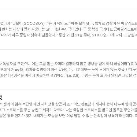
 공동체 생활이 각종 질환을 예방하는 중요한 역할을 한다는 것이다. 예일대 노화심리학의 
 추적 연구한 결과 긍정적인 사람은 평균 7.5년 더 오래 산다고 발표했다. 다른 과학 연구에
 건강, 뇌 기능 유지 등에 유의미한 영향을 준다는 것을 보여주고 있다. 하나님 안에서의 절대 
영적 백신이었던 것이다. ‘절대긍정 절대감사’가 바로 장로님, 권사님들의 동안 비결이었다. 감
 켰다가 ‘굿보이(GOODBOY)’라는 제목의 드라마를 보게 됐다. 특채로 경찰이 된 메달리스
계를 안정시키며 면역력이 높아지는 것이 과학적 원리인데 이 모든 것이 하나님의 은혜 가운데
 판치는 세상에 맞서 싸운다는 코믹 액션 수사극이었다. 극 중 복싱 국가대표 금메달리스트
지 말고 기도하라 범사에 감사하라 이것이 그리스도 예수 안에서 너희를 향하신 하나님의 뜻이니라
사가 하루 종일 머릿속에 맴돌았다. “통산 21전 21승 무패, 21 KO승. 그게 나야. 도망칠 
까.” 두려움 없는 눈빛으로 결코 악에 지지 않겠다는 주인공의 결의를 보면서 문득 다윗이 떠
 정도로 유명한 이야기다. 우리는 온몸을 갑옷으로 두른 거인 골리앗을 겨우 물매 5개로 이긴
나 정작 두려움을 넘는 다윗의 용맹함, 무조건 용감하고 전투적이기만 했던 것이 아닌 지혜롭게
간과할 때가 많다. 다윗의 용맹함은 바로 하나님에 대한 굳건한 믿음에서 기인했다. 다윗은 
독생자를 주셨으니 이는 그를 믿는 자마다 멸망하지 않고 영생을 얻게 하려 하심이라”(요 3:1
후 어떤 어려움이 다가와도 극복할 수 있었던 것이 모두 하나님의 보호하심 때문이라고 고백했다
모에게 거듭남의 의미를 설명하며 하신 말씀이다. 니고데모는 눈에 보이지 않는 것을 믿지 
금이 바로 굿 보이 ‘다윗’의 용맹함을 배울 때가 아닌가 생각된다. 하나님의 뜻 안에 거하겠
 예수님은 성령을 바람에 비유하여 설명하셨다(요 3:8). 바람은 눈에 보이지 않지만 그것을 
나님 앞에 서서 믿음으로 구해보자. 고난의 링 위에서 진정한 승리의 기쁨을 누리는 굿 보이가
 성령의 역사도 눈에 보이지 않지만 우리가 성령으로 거듭날 때 그 변화 속에서 성령의 역사를 
 아니라 공동체와 사회에도 큰 영향을 미친다. 올해는 아펜젤러와 언더우드 선교사가 한국 
들이 뿌린 복음의 씨앗은 성령의 바람을 타고 곳곳에 퍼져 많은 사람들에게 위로와 참된 평안을 
것
문화 등 다양한 분야에서 번영을 이루게 했다. 최근 분열과 갈등이라는 단어가 우리 사회 곳곳에
서 생각이 얽혀 복잡할 때면 세차장을 찾곤 하죠.” 어느 장로님과 세차에 관해 나누며 함께 
 하나 되는 역사가 일어나기를 소망한다. 예수님께서는 부활 후 승천하시기 전 제자들에게 “
 그 스트레스를 푸는 방법도 제각기 다르다. 나는 극심한 스트레스를 받으면 몰두할 무언가를
죄와 죽음을 이기고 다시 사신 예수님의 부활의 능력이 우리에게 임하고 성령의 바람이 다시 한번
 묻은 흙과 먼지가 씻겨 내려가는 모습을 보면 이루 말할 수 없는 만족감이 생겼기 때문이다. 
역할을 하기를 기도한다.
때가 생기면 대청소를 한다. 그날은 방에 쌓인 먼지와 물건들도 정리한다. 끝마치고 보면 마음
 피터슨에 따르면 어수선한 방은 내면의 혼란이나 억압된 감정을 나타내고 정리된 공간은 안
하게 하는 일만이 아니다. 우리 마음을 돌아보고 정리하는 시간이기도 하다. 청소하며 문득 ‘