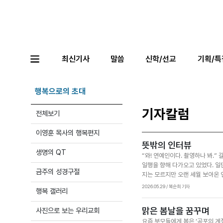
최신기사
말씀
신학/선교
기획/특
행복으로의 초대
기자칼럼
전체보기
이영훈 목사의 행복편지
뜻밖의 인터뷰
생명의 QT
“와! 연예인이다. 촬영하나 봐.
일행을 향해 다가오고 있었다. 일단
금주의 성경구절
지는 모르지만 오랜 세월 보아온 
행된 인터뷰라 그런지 머릿속이 하
2026.05.29 / 복순희 기자
행복 갤러리
사지’의 상황이다. 그동안 나에게
생각이 들었다. 지인들에게 우연히
맑은 봄날을 꿈꾸며
사진으로 보는 우리교회
다. 그러다 예수님은 나한테 무슨
요즘 부모들에게 봄은 ‘공포의 계
님을 만나면 우리 뭐라 말할까?~”