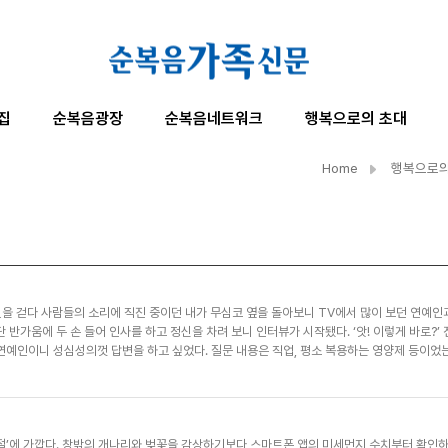
집
순복음광장
순복음네트워크
행복으로의 초대
Home
행복으로의
” 길을 걷다 사람들의 소리에 직진 중이던 내가 무심코 옆을 돌아보니 TV에서 많이 보던 연예
 반가움에 두 손 들어 인사를 하고 정신을 차려 보니 인터뷰가 시작됐다. ‘앗! 이렇게 바로?
연예인이니 성심성의껏 답변을 하고 싶었다. 질문 내용은 직업, 평소 복용하는 영양제 등이었는
얗고 말도 웅얼거리게 됐다. 사람들에게 인터뷰어로서 질문만 주로 하던 내가 인터뷰이의 입
 답변해 주신 분들에게 감사하고 다음 취재에서 만날 분들이 더욱 편하게 말씀하실 수 있도록
 연예인을 만난 이야기를 하면서 뒤늦게 내가 한 말들을 떠올리니 재미가 영 없어 방송이 될 
 질문을 하실까, 미래의 난 뭐라고 대답하고 있으려나 고심하다 보니 이내 한 어린이 찬양이 떠
절’에 가깝다. 창밖의 개나리와 벚꽃을 감상하기보다 스마트폰 앱의 미세먼지 수치부터 확인
 인터뷰 할 때 같은 질문을 해도 사람마다 제각각 답이 다르다. 살아온 것이 다르고 생각이 다