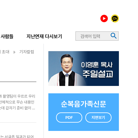
사람들
지난연재 다시보기
 초대
기자칼럼
인과 촬영팀이 우르르 우리
순복음가족신문
’ 전체적으로 무슨 내용인
데 갑자기 준비 없이 진
장이 되어보니 딱 ‘역지
PDF
지면보기
 더 만전을 기해야겠다는
것 같지는 않아 머쓱해졌
올랐다. “이다음에 예수
하는 서글픈 일과가 되어
르기 때문이다. 대개 그