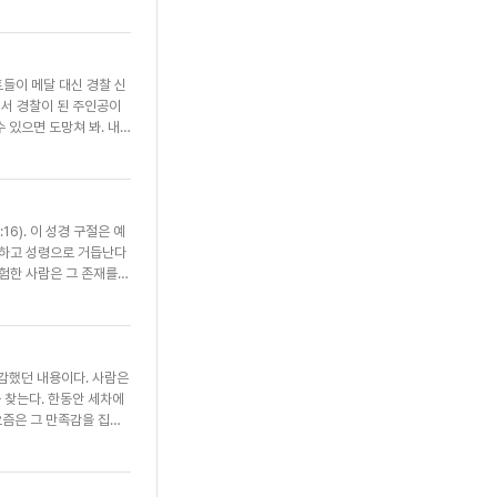
선구자인 베카 레비 교수
도 신앙의 긍정적인 태도
긍정과 감사는 우리의 몸
사와 긍정적인 고백이 좋
트들이 메달 대신 경찰 신
 이뤄지니 이보다 더 좋
에서 경찰이 된 주인공이
”(살전 5:16~18)는
수 있으면 도망쳐 봐. 내
올랐다. ‘다윗과 골리
 다윗을 떠올리며 일상의
 난관을 헤쳐 나갔던 다
양치기 시절 맹수들과 대
6). 이 성경 구절은 예
. 누군가 만일 비양심과
못하고 성령으로 거듭난다
다는 결단으로 그분 앞에서
경험한 사람은 그 존재를
 될지 누가 아는가.
체험할 수 있다. 성령의
땅에 복음의 씨앗을 뿌린
주었다. 또한 이들이 시
서 거론되고 있다. 갈라진
공감했던 내용이다. 사람은
성령을 받으라”고 하셨
 찾는다. 한동안 세차에
 우리 사회에 불어 평화
요즘은 그 만족감을 집에
 한구석도 정리되는 기분이
정감을 상징한다고 한다.
우리의 영혼도 이렇게 정