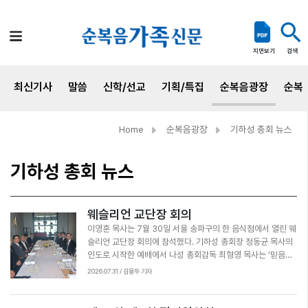
검색
지면보기
최신기사
말씀
신학/선교
기획/특집
순복음광장
순복
Home
순복음광장
기하성 총회 뉴스
기하성 총회 뉴스
웨슬리언 교단장 회의
이영훈 목사는 7월 30일 서울 송파구의 한 음식점에서 열린 웨
슬리언 교단장 회의에 참석했다. 기하성 총회장 정동균 목사의
인도로 시작한 예배에서 나성 총회감독 최형영 목사는 ‘믿음으
로 살리라’(롬 1:7)을 제목으로 말씀을 전했다. 기하성 대표회장
2026.07.31 / 김용두 기자
이영훈 목사는 축도를 통해 “웨슬리언 6개 교단이 한 마음되어
한국교회와 사회에 희망을 전하자”고 당부했다. 이어 교단장회
의 발전 방안 건, 차기일정 조정 등의 안건을 처리하고 회의를