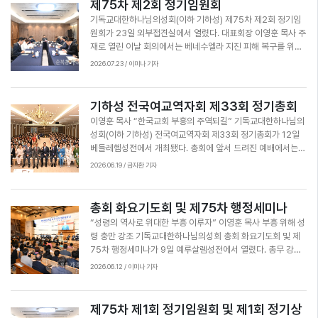
제75차 제2회 정기임원회
마쳤다. 웨슬리언 교단장 회의에는 구세군, 기감, 기성, 기하성,
기독교대한하나님의성회(이하 기하성) 제75차 제2회 정기임
나성, 예성 등 6개 교단이 참여하고 있다.
원회가 23일 외부접견실에서 열렸다. 대표회장 이영훈 목사 주
재로 열린 이날 회의에서는 베네수엘라 지진 피해 복구를 위한
모금, 사이비 종교인 신천지·통일교에 대한 강력한 법적 조치를
2026.07.23 / 이미나 기자
촉구하는 탄원서 및 성명서 제출, 영화 ‘청년 조용기’ 단체 관람
요청 등을 안건으로 심의했다. 또 기타 안건으로 기하성 교단을
탈퇴해 현재 교단과 관계없는 순복음영산신학원의 향후 조치에
기하성 전국여교역자회 제33회 정기총회
대해 의견을 나눴다. 총무 보고에서는 한국오순절 100주년 기
이영훈 목사 “한국교회 부흥의 주역되길” 기독교대한하나님의
념대회 준비성회 일정과 2026 육군훈련소 진중침례식, 교회
성회(이하 기하성) 전국여교역자회 제33회 정기총회가 12일
성장협력국 제3차 미래목회비전컨퍼런스 등 주요 사역 계획이
베들레헴성전에서 개최됐다. 총회에 앞서 드려진 예배에서는
보고 됐다. 이영훈 목사는 한국오순절 100주년을 앞두고 모든
대표회장 이영훈 목사가 강사로 ‘내 영을 부어주리니’(욜
2026.06.19 / 금지환 기자
사역을 기도로 준비하며 교단의 연합과 부흥을 위해 힘써 줄 것
2:28~29)라는 제목으로 말씀을 전하며 여성 목회자들이 기도
을 당부했다. 이날 회의에서는 총회장 정동균 목사와 부총회장
에 힘써 부흥의 주역이 되기를 축복했다. 이영훈 목사는 “하나
엄진용 목사가 기도했다.
님께서는 한국교회 부흥의 역사 속에서 여성 지도자들을 귀하
총회 화요기도회 및 제75차 행정세미나
게 사용하셨다. 최자실 목사님은 조용기 목사님과 함께 한국 순
“성령의 역사로 위대한 부흥 이루자” 이영훈 목사 부흥 위해 성
복음 선교 운동의 기초를 세웠고, 박귀임 전도사님은 목포와 순
령 충만 강조 기독교대한하나님의성회 총회 화요기도회 및 제
천, 광주 등 호남 지역에서 순복음 교회 개척에 앞장섰다”고 전
75차 행정세미나가 9일 예루살렘성전에서 열렸다. 총무 강인
했다. 이어 “전국여교역자회가 신임 회장님을 중심으로 기도에
선 목사의 사회로 시작된 예배는 부총회장 엄진용 목사의 기도
2026.06.12 / 이미나 기자
힘쓰고 늘 성령으로 충만함 받아 부흥의 역사를 이루어가자. 사
에 이어 대표회장 이영훈 목사가 ‘하나님 나라를 전파하는
랑과 화합으로 하나 되어 한국교회 부흥의 최전방에 서라”고 축
삶’(행 28:30~31)을 제목으로 말씀을 전했다. 이영훈 목사는
복했다. 참석자들은 큰 소리로 ‘아멘’을 외치며 기하성 교단이 2
“지금 세계는 성령의 바람이 불고 있다”며 “기하성 교단이
제75차 제1회 정기임원회 및 제1회 정기상
만 교회, 300만 성도가 되도록 최선을 다해 복음을 전파할 것
2028년 한국 오순절 선교 100주년을 맞아 전 세계 하나님의