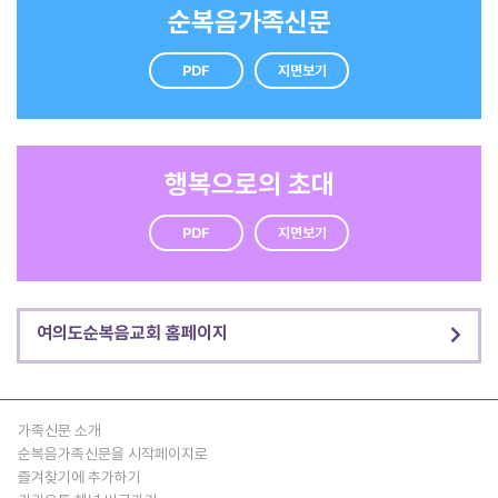
승을 차지했다. 2위는 경기북·인천지역총연합회, 3위는 경기남
교적 비전 확대 등을 선언했다. 총회장 정동균 목사의 환영사,
순복음가족신문
·강원지역총연합회가 각각 차지했다. 스타리아 추첨을 비롯한
제74차 정기총회 영상 시청, 증경총회장 이태근 목사와 양재철
풍성한 경품 행사도 이어졌다. 진행본부는 참석자 전원에게 참
목사의 격려사, 증경총회장 신덕수 목사의 축사가 있었다. 기감
가상을 전달하며 목회자들을 격려했다. 참석자들은 총회본부와
감독회장 김정석 감독, 기성 총회장 안성우 목사, 구세군 한국군
PDF
지면보기
대전순복음교회, 충청지역총연합회의 헌신적인 준비와 섬김에
국 김병윤 사령관이 각각 영상으로 축사를 전했다. 이영훈 목사
감사를 전했다. 대전=글·이미나 / 사진·금지환 기자
는 30년 근속자에게 근속패를 수여했고, 본 교단 최초 순교자
인 박헌근 전도사에 대한 목사 추서를 유족인 사위 정진일 목사
에게 전달했다. 순복음신학교 제1회 졸업생인 정봉희 사모와 충
청지역총연합회, 대전순복음교회에게 각각 감사패를 수여했다.
행복으로의 초대
기하성 총회는 올해 열린 제75차 정기총회를 기점으로 5800
교회, 160만 성도가 오중복음과 삼중축복, 4차원의 영성으로
PDF
지면보기
무장하고, 오직 예수의 이름으로 세계 성령운동에 앞장서 복음
전파와 사랑 실천에 최선을 다할 것을 다짐했다. <관련기사>
기하성 “성령의 역사 이어가자” 화합으로 하나 돼
여의도순복음교회 홈페이지
가족신문 소개
순복음가족신문을 시작페이지로
즐겨찾기에 추가하기