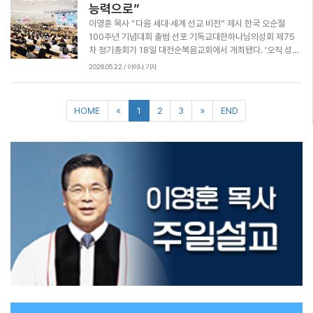
편 이날 각 지역총연합회 실행위원회는 세계선교센터와 제2교
능력으로”
않고 기도하고 또 기도해야 한다. 하나님의 말씀을 붙들고 거룩
육관에서 진행됐다.
한 꿈을 꾸는 하나님의 종이 되어 위대한 역사를 이루어 나가길
이영훈 목사 “다음 세대·세계 선교 비전” 제시 한국 오순절
바란다”고 전했다. 참석자들은 성령 충만을 사모하며 교단과 한
100주년 기념대회 출범 선포 기독교대한하나님의성회 제75
국교회의 부흥을 위해 한마음으로 뜨겁게 기도했다. 이번 총회
차 정기총회가 18일 대전순복음교회에서 개최됐다. ‘오직 성령
는 성령운동의 유산을 계승하고 다음 세대를 향한 부흥의 비전
의 능력으로’(엡 5:18)를 주제로 열린 이번 총회는 한국 오순절
2026.05.22 / 이미나 기자
을 함께 품는 뜻깊은 시간이었다. 한편 이날 열린 세미나에서는
100주년 기념대회 출범을 선포하고 미래 부흥 비전을 제시하
‘4/14 윈도우 무브먼트’ 사역을 통해 4~14세 다음세대 복음
는 자리였다. 이번 총회에서는 교단 최초 순교자인 박헌근 전도
화 운동을 전 세계적으로 전개하고 있는 최완기 목사가 강사로
사 목사 추서, 다음 세대를 위한 세미나, 성령대망회, 한마음 축
나서 다음 세대 복음화와 리더십의 중요성을 강조했다. 다음날
제 등 다양한 행사가 진행됐다. 개회예배에서 대표회장 이영훈
인 19일 한마음 축제가 대전 한밭체육관에서 열려 총회원들이
목사는 ‘성령의 충만함을 받으라’(엡 5:18)를 제목으로 설교하
교제와 화합의 시간을 가졌다. 이날 행사에는 지역총연합회 회
며 “우리는 지금 성령의 시대에 살고 있다. 예수 믿고 살아가는
원들이 참석해 다양한 체육 경기와 레크리에이션을 함께하며
동안 가장 중요한 것은 성령 충만이다. 2028년 한국 오순절 선
친목을 다졌다. 행사는 배구와 피구 경기로 시작됐다. 지역총연
교 100주년을 바라보며 모든 주의 종들이 성령 충만의 역사를
합회별 열띤 응원이 이어지며 체육관은 축제 분위기로 달아올
이뤄 나가길 바란다”고 말했다. 이어 이영훈 목사는 “이번 총회
랐다. 총무 강인선 목사의 사회로 진행된 개회예배는 총회장 정
가 행정적 처리를 넘어 말씀으로 재무장하고 다음 세대를 준비
동균 목사가 ‘선을 행해야 하는 우선 대상’(갈 6:9~10)을 제목
하는 훈련의 시간이 되길 바란다”고 당부했다. 설교 후에는 ‘나
으로 말씀을 전했다. 이어 족구와 미니올림픽이 체육관 곳곳에
라와 민족을 위해’(김경문 목사) ‘교단 목회자의 영성 회복과 교
HOME
«
1
2
3
»
END
서 진행됐다. 참가자들은 고리던지기, 오재미 던지기, 윷놀이,
회 부흥을 위해’(김삼환 목사) ‘한국 오순절 100주년 기념대회
패널티킥 럭비공 넣기, 젓가락 공 옮기기, 미니골프, 미니컬링
를 위해’(민춘기 목사) ‘세계선교와 선교사를 위해’(송기출 목
등 다양한 종목에 참여하며 화합을 다졌다. 점심식사 후에는 명
사) ‘대표회장의 사역과 건강을 위해’(한상인 목사) 특별기도가
랑운동회와 레크리에이션이 이어졌다. 종목별 경기에서는 각
이어졌다. 2부 축하의 시간에서 이영훈 목사는 한국 오순절
지역총연합회가 뛰어난 팀워크와 열정을 발휘하며 선의의 경쟁
100주년 기념대회 출범을 선포했다. 이영훈 목사는 직접 선포
을 펼쳤다. 모든 경기를 마친 결과 전국지역총연합회가 종합 우
문을 낭독하며 오순절 신앙 유산 계승, 다음 세대 영성 전수, 선